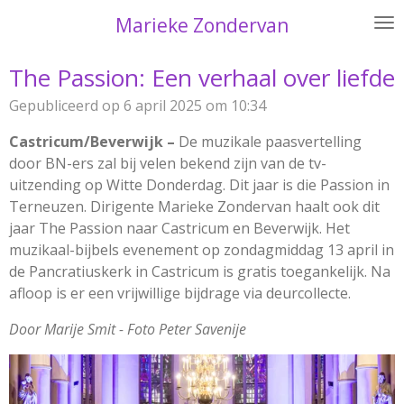
Ga
Marieke Zondervan
direct
naar
The Passion: Een verhaal over liefde
de
Gepubliceerd op 6 april 2025 om 10:34
hoofdinhoud
Castricum/Beverwijk –
De muzikale paasvertelling
door BN-ers zal bij velen bekend zijn van de tv-
uitzending op Witte Donderdag. Dit jaar is die Passion in
Terneuzen. Dirigente Marieke Zondervan haalt ook dit
jaar The Passion naar Castricum en Beverwijk. Het
muzikaal-bijbels evenement op zondagmiddag 13 april in
de Pancratiuskerk in Castricum is gratis toegankelijk. Na
afloop is er een vrijwillige bijdrage via deurcollecte.
Door Marije Smit - Foto Peter Savenije