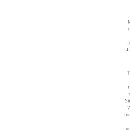
M
o
st
T
n
Si
W
me
v