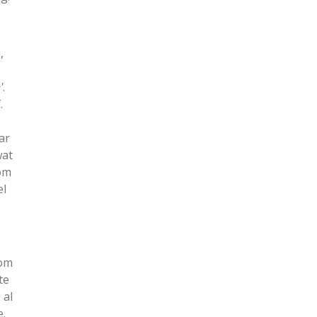
,
'
.
.
ar
wat
kom
el
 om
te
 al
e.