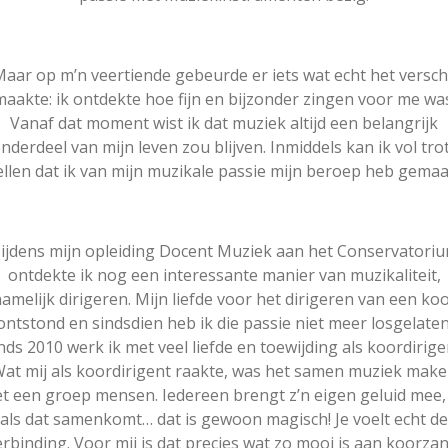
aar op m’n veertiende gebeurde er iets wat echt het versch
maakte: ik ontdekte hoe fijn en bijzonder zingen voor me was
Vanaf dat moment wist ik dat muziek altijd een belangrijk
nderdeel van mijn leven zou blijven. Inmiddels kan ik vol tro
ellen dat ik van mijn muzikale passie mijn beroep heb gemaa
ijdens mijn opleiding Docent Muziek aan het Conservatori
ontdekte ik nog een interessante manier van muzikaliteit,
amelijk dirigeren. Mijn liefde voor het dirigeren van een ko
ontstond en sindsdien heb ik die passie niet meer losgelaten
nds 2010 werk ik met veel liefde en toewijding als koordirige
at mij als koordirigent raakte, was het samen muziek mak
t een groep mensen. Iedereen brengt z’n eigen geluid mee,
als dat samenkomt… dat is gewoon magisch! Je voelt echt de
erbinding. Voor mij is dat precies wat zo mooi is aan koorzan