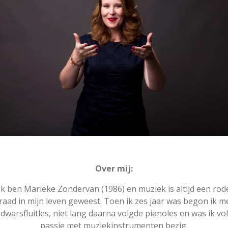
Over mij:
Ik ben Marieke Zondervan (1986) en muziek is altijd een rod
raad in mijn leven geweest. Toen ik zes jaar was begon ik m
dwarsfluitles, niet lang daarna volgde pianoles en was ik vol
passie met muziekinstrumenten bezig.