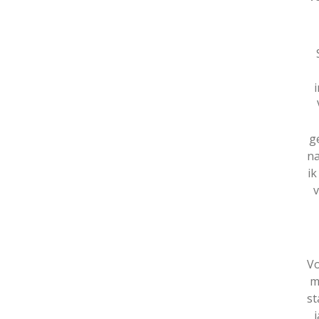
g
na
ik
v
Vo
m
st
j