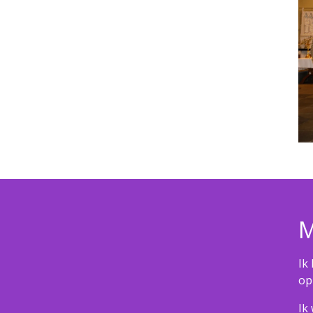
M
Ik
op
Ik