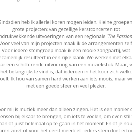
Sindsdien heb ik allerlei koren mogen leiden. Kleine groepen
grote projecten; van gezellige kerstconcerten tot
indrukwekkende uitvoeringen van een regionale '
The Passion
Voor veel van mijn projecten maak ik de arrangementen zelf
Voor iedere stemgroep maak ik een mooie zangpartij, wat
ezamenlijk resulteert in een rijke klank. We werken met elka
ar een schitterende uitvoering van een muziekstuk. Maar, 
 het belangrijkste vind is, dat iedereen in het koor zich wel
oelt. Ik hou van samen hard werken aan iets moois, maar w
met een goede sfeer en veel plezier.
or mij is muziek meer dan alleen zingen. Het is een manier
ensen bij elkaar te brengen, om iets te voelen, om even stil 
aan of juist helemaal op te gaan in het moment. En of je nou
aren zingt of voor het eerst meedoet, ieders stem doet erto