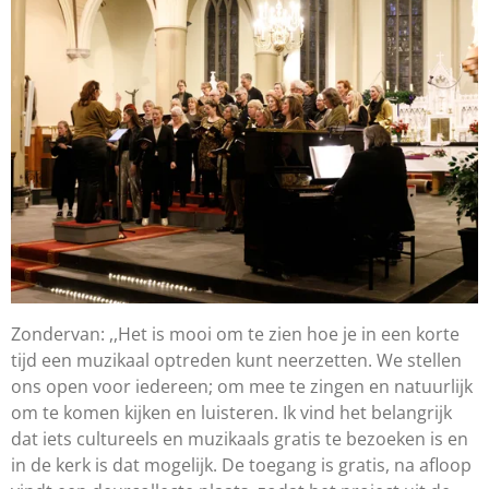
Zondervan: ,,Het is mooi om te zien hoe je in een korte
tijd een muzikaal optreden kunt neerzetten. We stellen
ons open voor iedereen; om mee te zingen en natuurlijk
om te komen kijken en luisteren. Ik vind het belangrijk
dat iets cultureels en muzikaals gratis te bezoeken is en
in de kerk is dat mogelijk. De toegang is gratis, na afloop