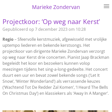
Ga
Marieke Zondervan
direct
naar
Projectkoor: ‘Op weg naar Kerst’
de
Gepubliceerd op 7 december 2023 om 10:28
hoofdinhoud
Regio
– Sfeervolle kerstmuziek, afgewisseld met vrolijke
uptempo liederen en bekende kerstsongs. Het
projectkoor van dirigente Marieke Zondervan verzorgt
op weg naar Kerst drie concerten. Pianist Jaap Brackman
begeleidt het koor en bezoekers kunnen volop
meezingen tijdens het sing-a-long-gedeelte. Het concert
duurt een uur en bevat zowel bekende songs (‘Let It
Snow’, ‘Winter Wonderland’) als verrassende keuzes
(‘Wachtend Tot De Redder Zal Komen’, ‘I Heard The Bells
On Christmas Day’) en klassiekers als ‘Away In A Manger’.